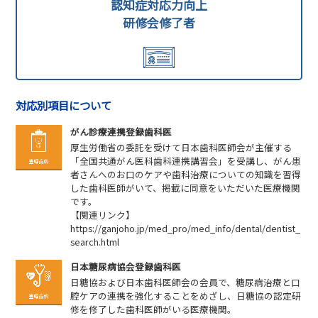
認知症対応力向上
研修会修了者
対応別項目について
がん診療連携登録歯科医
厚生労働省の委託を受けて日本歯科医師会が主催する
「全国共通がん医科歯科連携講習会」を受講し、がん患
者さんへのお口のケアや歯科治療についての知識を習得
した歯科医師がいて、掲載に同意をいただいた医療機関
です。
【関連リンク】
https://ganjoho.jp/med_pro/med_info/dental/dentist_
search.html
日本糖尿病協会登録歯科医
日糖協および日本歯科医師会の会員で、糖尿病治療と口
腔ケアの連携を強化することをめざし、日糖協の認定研
修を修了した歯科医師がいる医療機関。