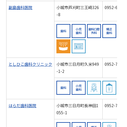
副島歯科医院
小城市芦刈町三王崎326
0952-66-11
-8
歯科
小児歯科
歯科口
スポーツマウスガード対
認知症対応力向
としひこ歯科クリニック
小城市三日月町久米949
0952-73-35
-1-2
歯科
小児歯科
訪問歯
はらだ歯科医院
小城市三日月町長神田1
0952-73-73
055-1
歯科
小児歯科
矯正歯