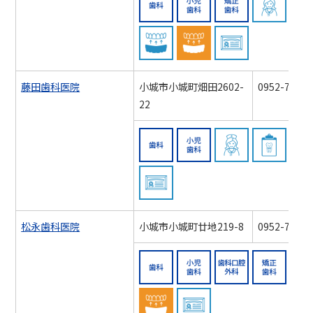
スポーツマウスガード対
スポーツマウス
認知症
藤田歯科医院
小城市小城町畑田2602-
0952-71-13
22
歯科
小児歯科
訪問歯
認知症対応力向上研修会
松永歯科医院
小城市小城町廿地219-8
0952-73-37
歯科
小児歯科
歯科口
スポーツマウスガード対
認知症対応力向