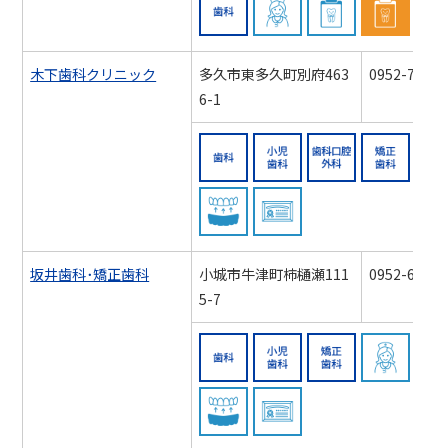
歯科
訪問歯科診療対
周術期
木下歯科クリニック
多久市東多久町別府463
0952-76-49
6-1
歯科
小児歯科
歯科口
スポーツマウスガード対
認知症対応力向
坂井歯科･矯正歯科
小城市牛津町柿樋瀬111
0952-66-01
5-7
歯科
小児歯科
矯正歯
スポーツマウスガード対
認知症対応力向