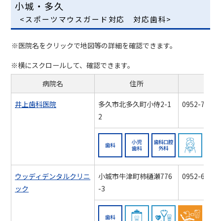
小城・多久
<スポーツマウスガード対応 対応歯科>
※医院名をクリックで地図等の詳細を確認できます。
※横にスクロールして、確認できます。
病院名
住所
電話
井上歯科医院
多久市北多久町小侍2-1
0952-74-33
2
歯科
小児歯科
歯科口
ウッディデンタルクリニ
小城市牛津町柿樋瀬776
0952-66-64
ック
-3
歯科
周術期連携対応
糖尿病