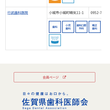
行武歯科医院
小城市小城町晴気11-1
0952-72-85
歯科
小児歯科
歯科口
スポーツマウスガード対
会員ページ