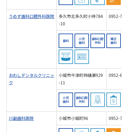
うめず歯科口腔外科医院
多久市北多久町小侍784
0952-74-25
-10
歯科
小児歯科
歯科口
スポーツマウスガード対
認知症対応力向
おわしデンタルクリニッ
小城市牛津町柿樋瀬929
0952-65-34
ク
-11
小児歯科
歯科口腔外科
訪問歯
川副歯科医院
小城市小城町96
0952-73-33