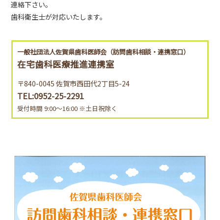
連絡下さい。
歯科衛生士が対応いたします。
⼀般社団法⼈佐賀県⻭科医師会（訪問歯科相談・連携窓口）
在宅⻭科医療推進連携室
〒840-0045 佐賀市⻄⽥代2丁⽬5-24
TEL:0952-25-2291
受付時間 9:00〜16:00 ※⼟⽇祝除く