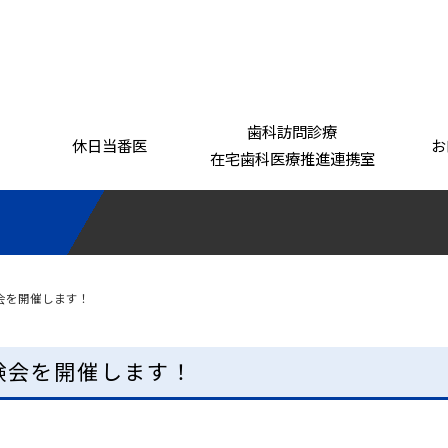
歯科訪問診療
休日当番医
お
在宅歯科医療推進連携室
基本理念
事業案内
組織
「がばいおいしか！」シリーズ
会を開催します！
佐賀県学校歯科
医会
験会を開催します！