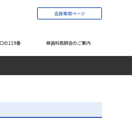
会員専用ページ
口の119番
県歯科医師会のご案内
会長あいさつ
沿革
TVCM・PR動画
アクセス