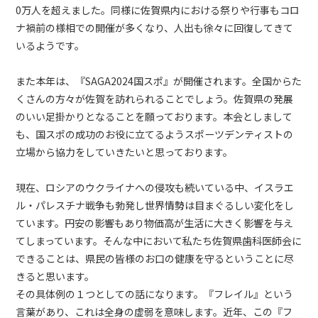
0万人を超えました。同様に佐賀県内における祭りや行事もコロ
ナ禍前の様相での開催が多くなり、人出も徐々に回復してきて
いるようです。
また本年は、『SAGA2024国スポ』が開催されます。全国からた
くさんの方々が佐賀を訪れられることでしょう。佐賀県の発展
のいい足掛かりとなることを願っております。本会としまして
も、国スポの成功のお役に立てるようスポーツデンティストの
立場から協力をしていきたいと思っております。
現在、ロシアのウクライナへの侵攻も続いている中、イスラエ
ル・パレスチナ戦争も勃発し世界情勢は目まぐるしい変化をし
ています。円安の影響もあり物価高が生活に大きく影響を与え
てしまっています。そんな中において私たち佐賀県歯科医師会に
できることは、県民の皆様のお口の健康を守るということに尽
きると思います。
その具体例の１つとしての話になります。『フレイル』という
言葉があり、これは全身の虚弱を意味します。近年、この『フ