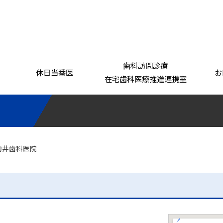
歯科訪問診療
休日当番医
お
在宅歯科医療推進連携室
基本理念
事業案内
組織
「がばいおいしか！」シリーズ
 駒井歯科医院
佐賀県学校歯科
医会