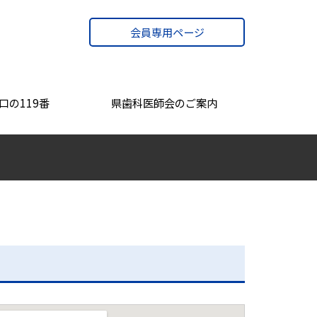
会員専用ページ
口の119番
県歯科医師会のご案内
会長あいさつ
沿革
TVCM・PR動画
アクセス