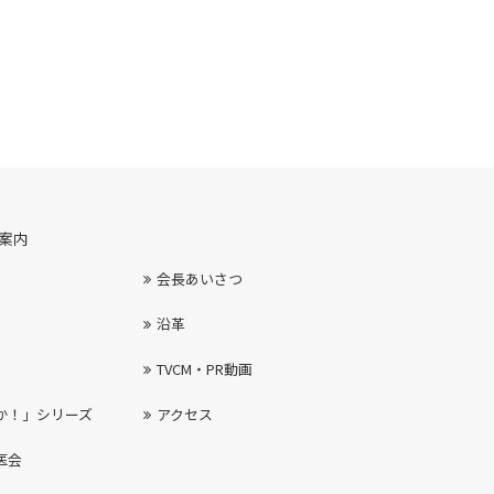
案内
会長あいさつ
沿革
TVCM・PR動画
か！」シリーズ
アクセス
医会