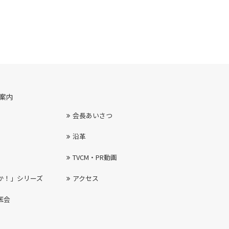
案内
会長あいさつ
沿革
TVCM・PR動画
か！」シリーズ
アクセス
医会