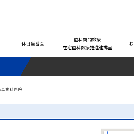
歯科訪問診療
休日当番医
お
在宅歯科医療推進連携室
基本理念
事業案内
組織
「がばいおいしか！」シリーズ
 高森歯科医院
佐賀県学校歯科
医会