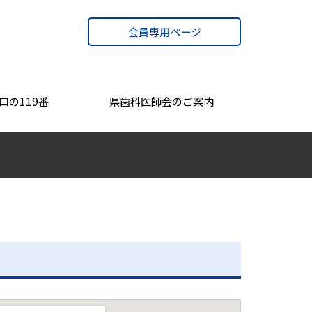
会員専用ページ
口の119番
県歯科医師会のご案内
会長あいさつ
沿革
TVCM・PR動画
アクセス